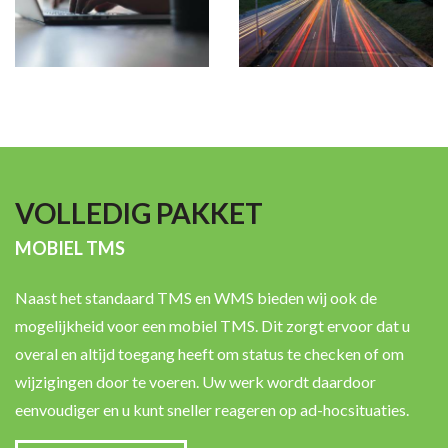
VOLLEDIG PAKKET
MOBIEL TMS
Naast het standaard TMS en WMS bieden wij ook de
mogelijkheid voor een mobiel TMS. Dit zorgt ervoor dat u
overal en altijd toegang heeft om status te checken of om
wijzigingen door te voeren. Uw werk wordt daardoor
eenvoudiger en u kunt sneller reageren op ad-hocsituaties.