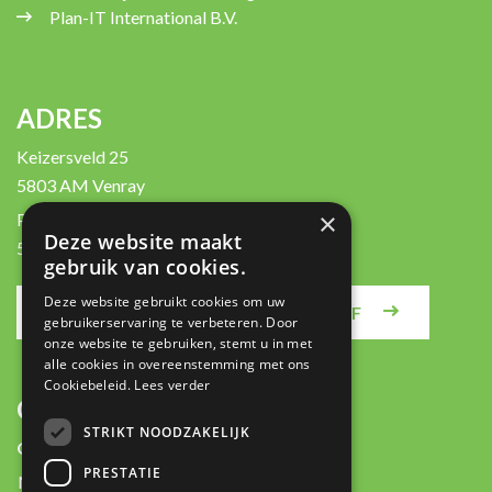
Plan-IT International B.V.
ADRES
Keizersveld 25
5803 AM Venray
×
Postbus 450
Deze website maakt
5800 AL Venray
gebruik van cookies.
Deze website gebruikt cookies om uw
MELD JE AAN VOOR DE NIEUWSBRIEF
gebruikerservaring te verbeteren. Door
onze website te gebruiken, stemt u in met
alle cookies in overeenstemming met ons
Cookiebeleid.
Lees verder
CONTACT
STRIKT NOODZAKELIJK
Openingstijden:
PRESTATIE
Ma-Do:
8:00 - 17:30