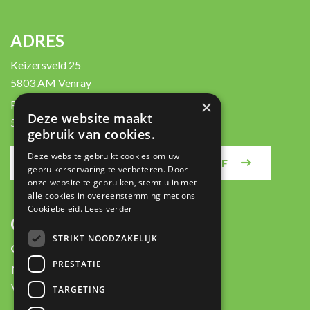
ADRES
Keizersveld 25
5803 AM Venray
×
Postbus 450
Deze website maakt
5800 AL Venray
gebruik van cookies.
Deze website gebruikt cookies om uw
MELD JE AAN VOOR DE NIEUWSBRIEF
gebruikerservaring te verbeteren. Door
onze website te gebruiken, stemt u in met
alle cookies in overeenstemming met ons
Cookiebeleid.
Lees verder
CONTACT
STRIKT NOODZAKELIJK
Openingstijden:
PRESTATIE
Ma-Do:
8:00 - 17:30
Vrij:
8:00 - 16:30
TARGETING