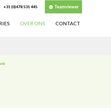
Teamviewer
+31 (0)478 531 445
RIES
OVER ONS
CONTACT
ank