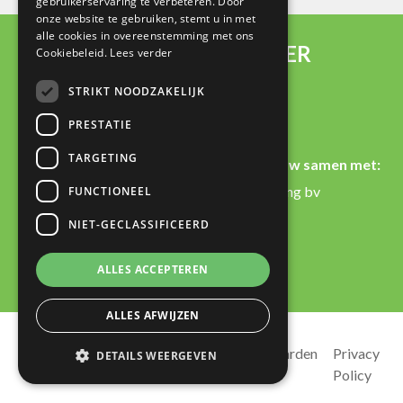
gebruikerservaring te verbeteren. Door
onze website te gebruiken, stemt u in met
alle cookies in overeenstemming met ons
LOGISTICMANAGER
Cookiebeleid.
Lees verder
Referenties
STRIKT NOODZAKELIJK
Over ons
PRESTATIE
Contact
TARGETING
LogisticManager werkt nauw samen met:
JDS bedrijfsautomatisering bv
FUNCTIONEEL
Plan-IT International B.V.
NIET-GECLASSIFICEERD
ALLES ACCEPTEREN
ALLES AFWIJZEN
Sitemap
Algemene voorwaarden
Privacy
DETAILS WEERGEVEN
Policy