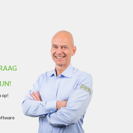
GRAAG
JN!
 op!
oftware