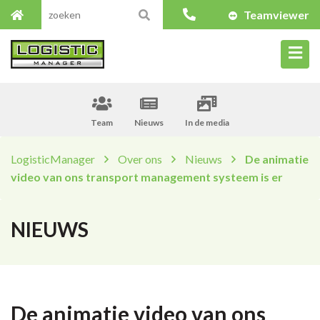
Teamviewer
Team
Nieuws
In de media
LogisticManager
Over ons
Nieuws
De animatie
video van ons transport management systeem is er
NIEUWS
De animatie video van ons