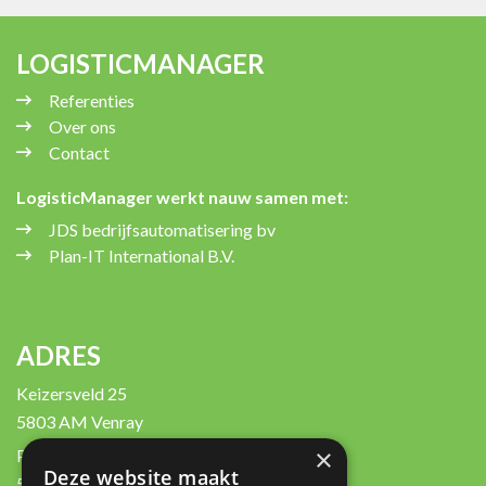
LOGISTICMANAGER
Referenties
Over ons
Contact
LogisticManager werkt nauw samen met:
JDS bedrijfsautomatisering bv
Plan-IT International B.V.
ADRES
Keizersveld 25
5803 AM Venray
×
Postbus 450
Deze website maakt
5800 AL Venray