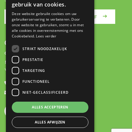
gebruik van cookies.
Deze website gebruikt cookies om uw
MELD JE AAN VOOR DE NIEUWSBRIEF
gebruikerservaring te verbeteren. Door
onze website te gebruiken, stemt u in met
alle cookies in overeenstemming met ons
Cookiebeleid.
Lees verder
CONTACT
STRIKT NOODZAKELIJK
Openingstijden:
PRESTATIE
Ma-Do:
8:00 - 17:30
Vrij:
8:00 - 16:30
TARGETING
FUNCTIONEEL
+31 (0)478 531445
contact@logisticmanager.nl
NIET-GECLASSIFICEERD
ALLES ACCEPTEREN
ALLES AFWIJZEN