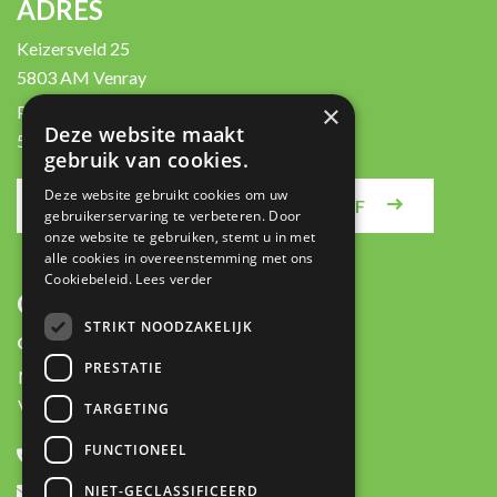
ADRES
Keizersveld 25
5803 AM Venray
×
Postbus 450
Deze website maakt
5800 AL Venray
gebruik van cookies.
Deze website gebruikt cookies om uw
MELD JE AAN VOOR DE NIEUWSBRIEF
gebruikerservaring te verbeteren. Door
onze website te gebruiken, stemt u in met
alle cookies in overeenstemming met ons
Cookiebeleid.
Lees verder
CONTACT
STRIKT NOODZAKELIJK
Openingstijden:
PRESTATIE
Ma-Do:
8:00 - 17:30
Vrij:
8:00 - 16:30
TARGETING
FUNCTIONEEL
+31 (0)478 531445
contact@logisticmanager.nl
NIET-GECLASSIFICEERD